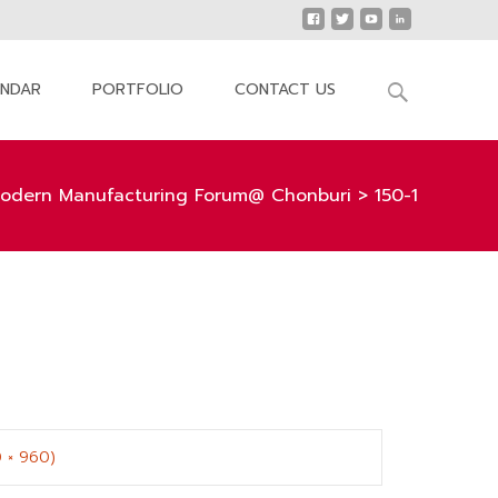
Search
ENDAR
PORTFOLIO
CONTACT US
for:
odern Manufacturing Forum@ Chonburi
>
150-1
0 × 960)