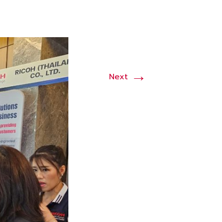
→
Next