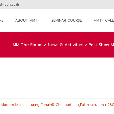
media.co.th
ME
ABOUT MMTF
SEMINAR COURSE
MMTF CAL
nt
MM The Forum
>
News & Activities
>
Post Show M
 Modern Manufacturing Forum@ Chonburi
Full resolution (128