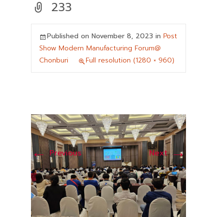
233
Published on
November 8, 2023
in
Post
Show Modern Manufacturing Forum@
Chonburi
Full resolution (1280 × 960)
←
→
Previous
Next