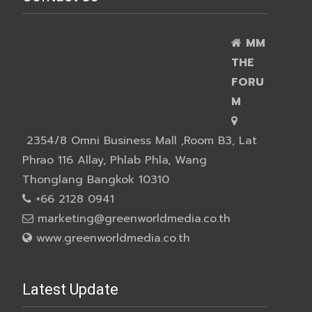
MM
THE
FORU
M
2354/8 Omni Business Mall ,Room B3, Lat
Phrao 116 Allay, Phlab Phla, Wang
Thonglang Bangkok 10310
+66 2128 0941
marketing@greenworldmedia.co.th
www.greenworldmedia.co.th
Latest Update