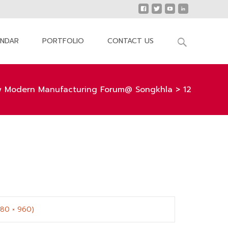
Search
ENDAR
PORTFOLIO
CONTACT US
for:
w Modern Manufacturing Forum@ Songkhla
>
12
1280 × 960)