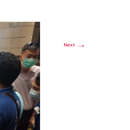
→
Next