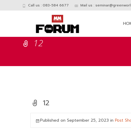
Call us : 083-584 6677
Mail us :
seminar@greenworld
Skip
to
HO
conte
12
12
Published on
September 25, 2023
in
Post Sh