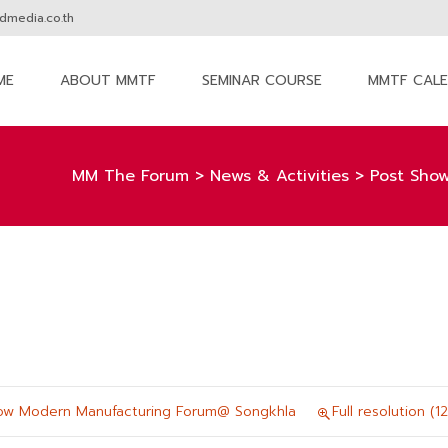
media.co.th
ME
ABOUT MMTF
SEMINAR COURSE
MMTF CAL
nt
MM The Forum
>
News & Activities
>
Post Sho
ow Modern Manufacturing Forum@ Songkhla
Full resolution (