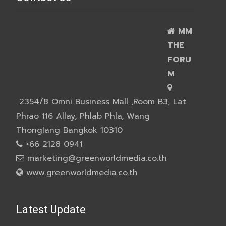
MM
THE
FORU
M
2354/8 Omni Business Mall ,Room B3, Lat
Phrao 116 Allay, Phlab Phla, Wang
Thonglang Bangkok 10310
+66 2128 0941
marketing@greenworldmedia.co.th
www.greenworldmedia.co.th
Latest Update