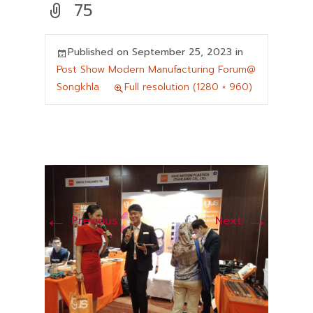
75
Published on
September 25, 2023
in
Post Show Modern Manufacturing Forum@
Songkhla
Full resolution (1280 × 960)
←
→
Previous
Next