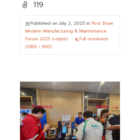
119
Published on
July 2, 2025
in
Post Show
Modern Manufacturing & Maintenance
Forum 2025 จ.อยุธยา
Full resolution
(1280 × 960)
←
→
Previous
Next