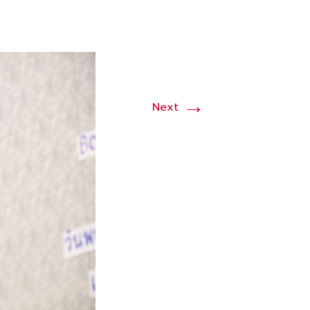
→
Next