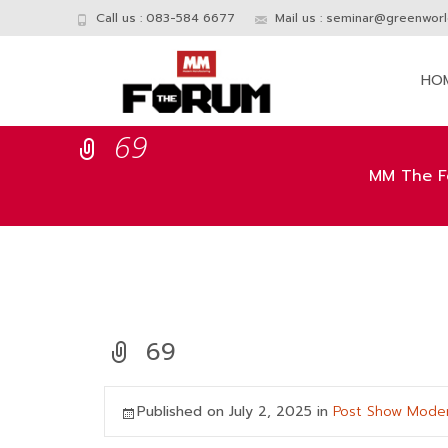
Call us : 083-584 6677
Mail us :
seminar@greenworld
Skip
to
HO
conte
69
MM The F
69
Published on
July 2, 2025
in
Post Show Moder