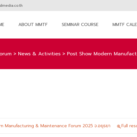
media.co.th
ME
ABOUT MMTF
SEMINAR COURSE
MMTF CAL
nt
orum
>
News & Activities
>
Post Show Modern Manufact
n Manufacturing & Maintenance Forum 2025 จ.อยุธยา
Full re