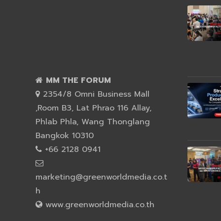
MM THE FORUM
2354/8 Omni Business Mall
,Room B3, Lat Phrao 116 Allay,
Phlab Phla, Wang Thonglang
Bangkok 10310
+66 2128 0941
marketing@greenworldmedia.co.t
h
www.greenworldmedia.co.th