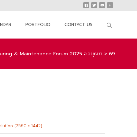
Search
ENDAR
PORTFOLIO
CONTACT US
for:
uring & Maintenance Forum 2025 จ.อยุธยา
>
69
solution (2560 × 1442)