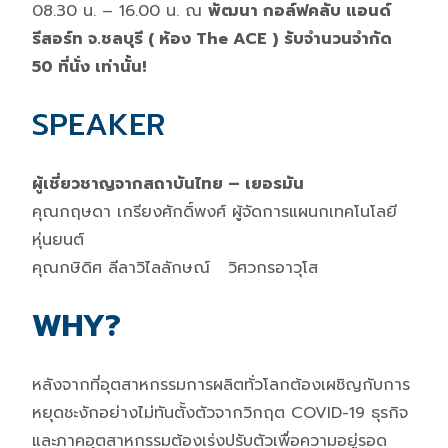
08.30 น. – 16.00 น. ณ
พัฒนา กอล์ฟคลับ แอนด์
รีสอร์ท จ.ชลบุรี
( ห้อง The ACE )
รับจำนวนจำกัด
50 ที่นั่ง เท่านั้น!
SPEAKER
ผู้เชี่ยวชาญจากสถาบันไทย – เยอรมัน
คุณกฤษดา เกรียงศักดิ์พงศ์ ผู้จัดการแผนกเทคโนโลยี
หุ่นยนต์
คุณกษิดิศ ลีลาวิไลลักษณ์ วิศวกรอาวุโส
WHY?
หลังจากที่อุตสาหกรรมการผลิตทั่วโลกต้องเผชิญกับการ
หยุดชะงักอย่างไม่ทันตั้งตัวจากวิกฤต COVID-19 ธุรกิจ
และภาคอุตสาหกรรมต้องเร่งปรับตัวเพื่อความอยู่รอด