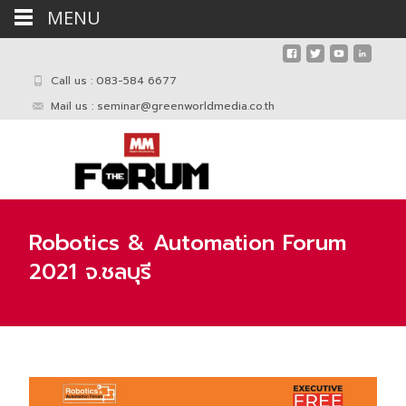
MENU
Call us : 083-584 6677
Mail us :
seminar@greenworldmedia.co.th
Robotics & Automation Forum
2021 จ.ชลบุรี