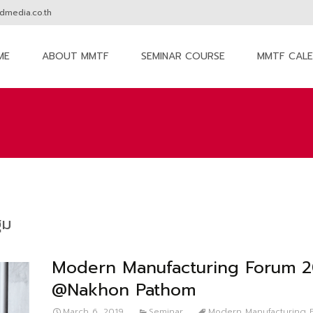
media.co.th
ME
ABOUT MMTF
SEMINAR COURSE
MMTF CAL
nt
ฐม
Modern Manufacturing Forum 2
@Nakhon Pathom
March 6, 2019
Seminar
Modern Manufacturing 