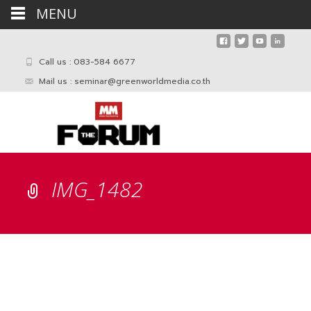
MENU
Call us : 083-584 6677
Mail us :
seminar@greenworldmedia.co.th
IMG_1482