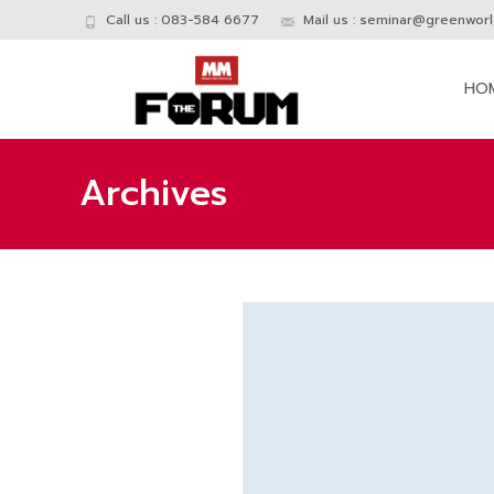
Call us : 083-584 6677
Mail us :
seminar@greenworld
Skip
to
HO
conte
Archives