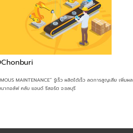
@Chonburi
S MAINTENANCE” รู้เร็ว ผลิตได้เร็ว ลดการสูญเสีย เพิ่มผลผ
ากอล์ฟ คลับ แอนด์ รีสอร์ต จ.ชลบุรี