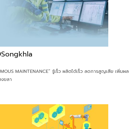
@Songkhla
S MAINTENANCE” รู้เร็ว ผลิตได้เร็ว ลดการสูญเสีย เพิ่มผลผ
.สงขลา