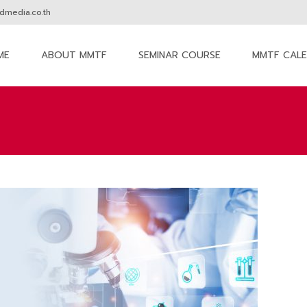
media.co.th
ME
ABOUT MMTF
SEMINAR COURSE
MMTF CAL
nt