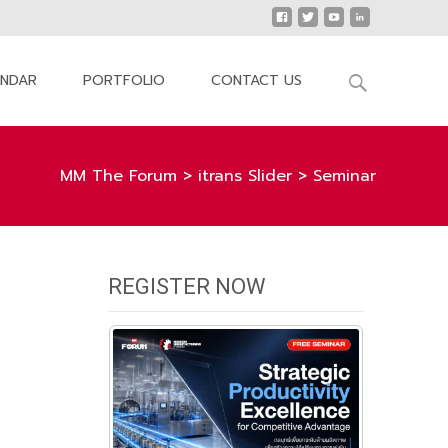
Search
ENDAR
PORTFOLIO
CONTACT US
for:
MM The Forum
>
itrans Slider
>
Seminar
REGISTER NOW