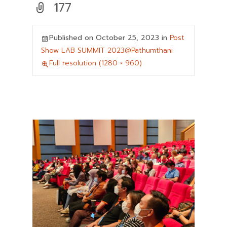
177
Published on
October 25, 2023
in
Post
Show LAB SUMMIT 2023@Pathumthani
Full resolution (1280 × 960)
←
→
Previous
Next