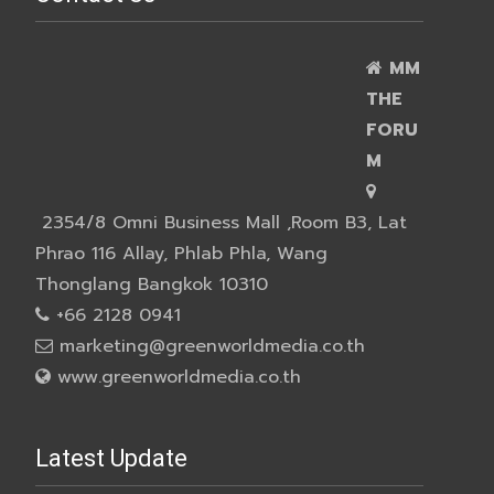
MM
THE
FORU
M
2354/8 Omni Business Mall ,Room B3, Lat
Phrao 116 Allay, Phlab Phla, Wang
Thonglang Bangkok 10310
+66 2128 0941
marketing@greenworldmedia.co.th
www.greenworldmedia.co.th
Latest Update