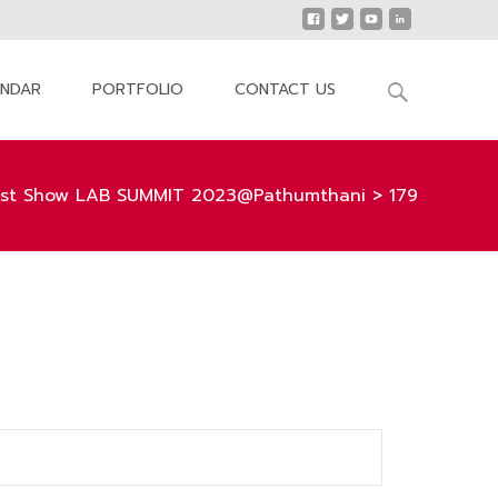
Search
ENDAR
PORTFOLIO
CONTACT US
for:
st Show LAB SUMMIT 2023@Pathumthani
>
179