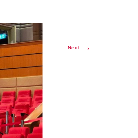
→
Next