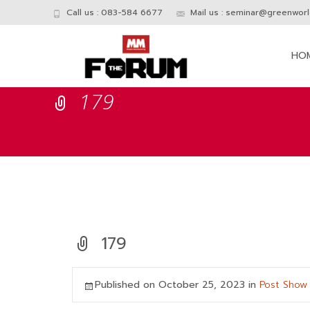
Call us : 083-584 6677
Mail us :
seminar@greenworld
Skip
to
HO
conte
179
179
Published on
October 25, 2023
in
Post Show