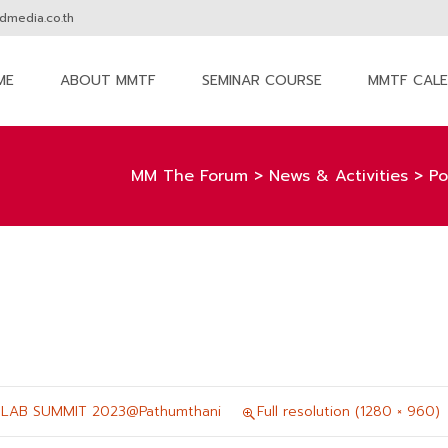
media.co.th
ME
ABOUT MMTF
SEMINAR COURSE
MMTF CAL
nt
MM The Forum
>
News & Activities
>
Po
 LAB SUMMIT 2023@Pathumthani
Full resolution (1280 × 960)