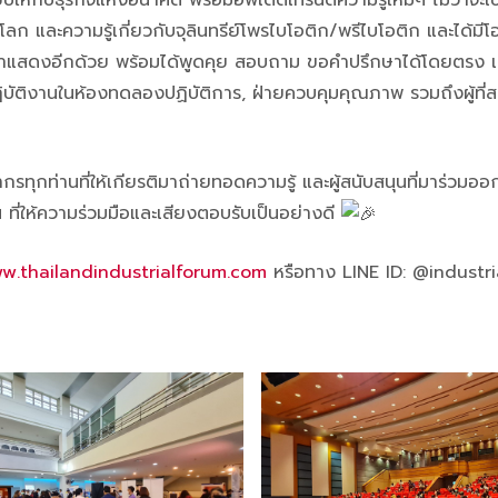
ยบให้กับธุรกิจแห่งอนาคต พร้อมอัพเดตเทรนด์ความรู้ใหม่ๆ ไม่ว่าจะเ
ลก และความรู้เกี่ยวกับจุลินทรีย์โพรไบโอติก/พรีไบโอติก และได้ม
าพมาแสดงอีกด้วย พร้อมได้พูดคุย สอบถาม ขอคำปรึกษาได้โดยตรง เ
ปฏิบัติงานในห้องทดลองปฏิบัติการ, ฝ่ายควบคุมคุณภาพ รวมถึงผู้ที่
กท่านที่ให้เกียรติมาถ่ายทอดความรู้ และผู้สนับสนุนที่มาร่วมออ
น ที่ให้ความร่วมมือและเสียงตอบรับเป็นอย่างดี
w.thailandindustrialforum.com
หรือทาง LINE ID: @industr