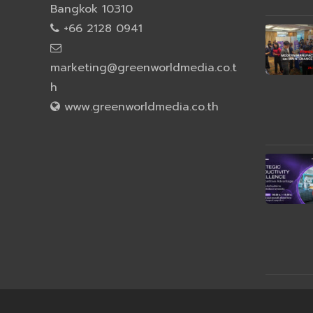
Bangkok 10310
+66 2128 0941
marketing@greenworldmedia.co.t
h
www.greenworldmedia.co.th