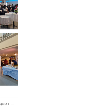
ยุธยา
→