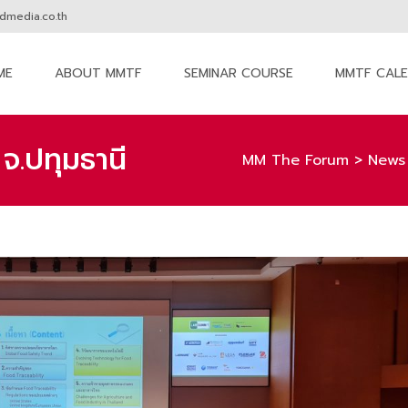
media.co.th
ME
ABOUT MMTF
SEMINAR COURSE
MMTF CAL
nt
.ปทุมธานี
MM The Forum
>
News 