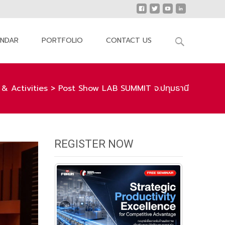
Search
ENDAR
PORTFOLIO
CONTACT US
for:
& Activities
>
Post Show LAB SUMMIT จ.ปทุมธานี
REGISTER NOW