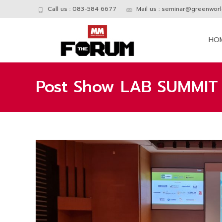
Call us : 083-584 6677
Mail us :
seminar@greenworld
Skip
to
HO
conte
Post Show LAB SUMMIT จ