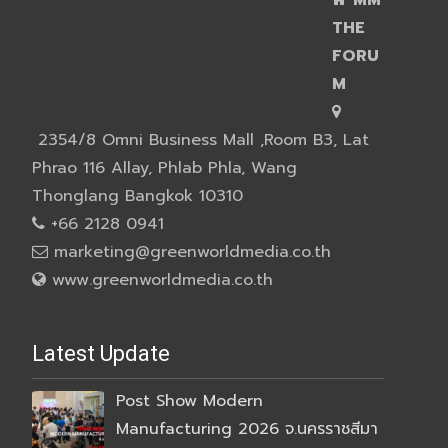
THE
FORU
M
2354/8 Omni Business Mall ,Room B3, Lat
Phrao 116 Allay, Phlab Phla, Wang
Thonglang Bangkok 10310
+66 2128 0941
marketing@greenworldmedia.co.th
www.greenworldmedia.co.th
Latest Update
Post Show Modern
Manufacturing 2026 จ.นครราชสีมา