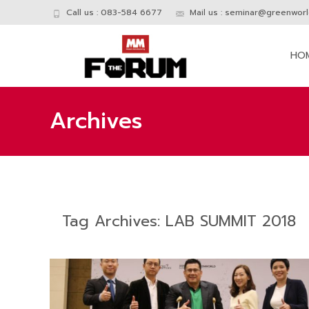
Call us : 083-584 6677
Mail us :
seminar@greenworld
Skip
to
HO
conte
Archives
Tag Archives: LAB SUMMIT 2018