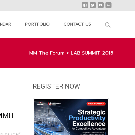
Search
ENDAR
PORTFOLIO
CONTACT US
for:
MM The Forum
>
LAB SUMMIT 2018
REGISTER NOW
MMIT
18
,
กรีนเวิลด์