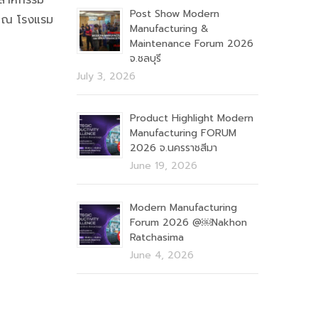
ตสาหกรรม
Post Show Modern
1 ณ โรงแรม
Manufacturing &
Maintenance Forum 2026
จ.ชลบุรี
July 3, 2026
Product Highlight Modern
Manufacturing FORUM
2026 จ.นครราชสีมา
June 19, 2026
Modern Manufacturing
Forum 2026 @￼Nakhon
Ratchasima
June 4, 2026