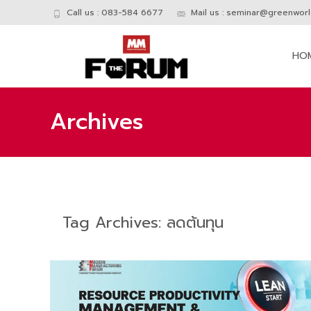
Call us : 083-584 6677
Mail us :
seminar@greenworld
Skip
to
HO
conte
Archives
Tag Archives: ลดต้นทุน