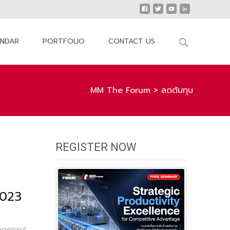
Search
ENDAR
PORTFOLIO
CONTACT US
for:
MM The Forum
>
ลดต้นทุน
REGISTER NOW
2023
agement
,