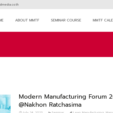
media.co.th
ME
ABOUT MMTF
SEMINAR COURSE
MMTF CAL
nt
Modern Manufacturing Forum 
@Nakhon Ratchasima
July 24, 2023
Seminar
Lean Manufacturing
,
Man