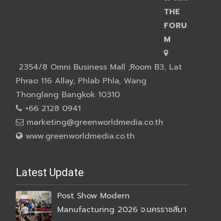
THE
FORU
M
2354/8 Omni Business Mall ,Room B3, Lat
Phrao 116 Allay, Phlab Phla, Wang
Thonglang Bangkok 10310
+66 2128 0941
marketing@greenworldmedia.co.th
www.greenworldmedia.co.th
Latest Update
Post Show Modern
Manufacturing 2026 จ.นครราชสีมา