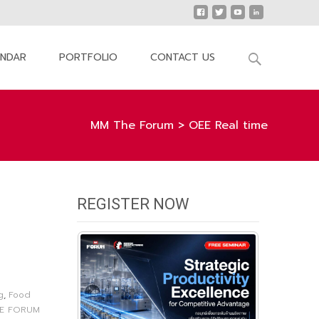
Search
ENDAR
PORTFOLIO
CONTACT US
for:
MM The Forum
>
OEE Real time
REGISTER NOW
g
,
Food
E FORUM