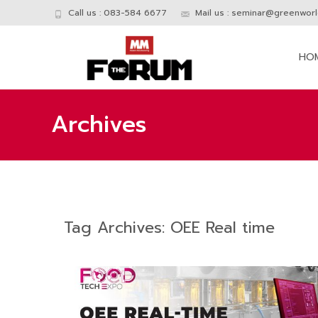
Call us : 083-584 6677
Mail us :
seminar@greenworld
Skip
to
HO
conte
Archives
Tag Archives: OEE Real time