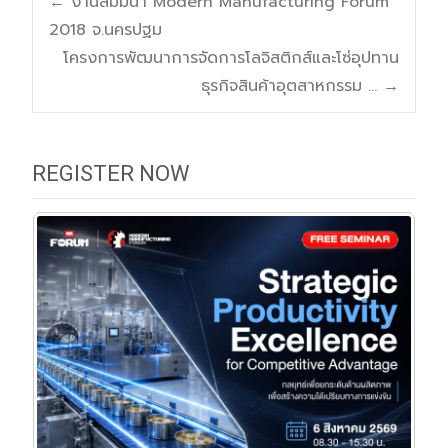
Post
←
งานสัมมนา Modern Manufacturing Forum
2018 จ.นครปฐม
navigation
โครงการพัฒนาการจัดการโลจิสติกส์และโซ่อุปทาน
ธุรกิจสินค้าอุตสาหกรรม …
→
REGISTER NOW