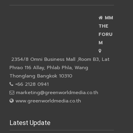
MM
THE
FORU
M
2354/8 Omni Business Mall ,Room B3, Lat
Phrao 116 Allay, Phlab Phla, Wang
Thonglang Bangkok 10310
+66 2128 0941
marketing@greenworldmedia.co.th
www.greenworldmedia.co.th
Latest Update