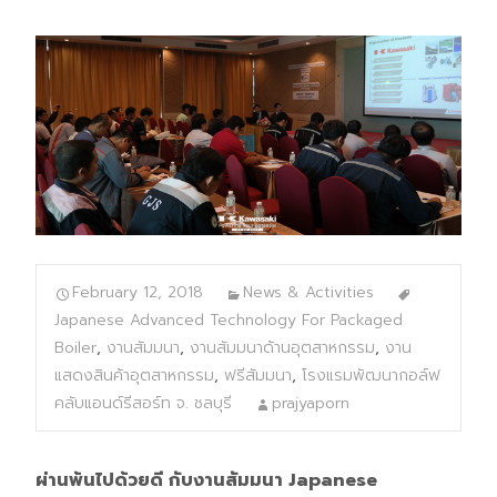
February 12, 2018
News & Activities
Japanese Advanced Technology For Packaged
Boiler
,
งานสัมมนา
,
งานสัมมนาด้านอุตสาหกรรม
,
งาน
แสดงสินค้าอุตสาหกรรม
,
ฟรีสัมมนา
,
โรงแรมพัฒนากอล์ฟ
คลับแอนด์รีสอร์ท จ. ชลบุรี
prajyaporn
ผ่านพ้นไปด้วยดี กับงานสัมมนา Japanese