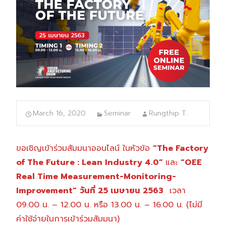
March 16, 2020
Seminar
Rungthip T.
ขอเชิญเข้าร่วมสัมมนาออนไลน์ ในหัวข้อ
“The Factory
of The Future : Lean Industry 4.0”
และ
“OEE
Real Time Measurement-Monitoring-
Improvement”
วันที่ 25 เมษายน 2563
เวลา
09.00 น. – 12.00 น. หรือ 13.00 น. – 16.00 น. (ไม่มี
ค่าใช้จ่ายในการเข้าร่วมสัมมนา)