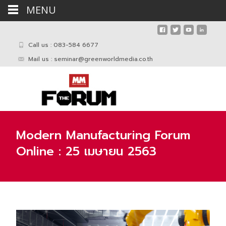
MENU
Call us : 083-584 6677
Mail us :
seminar@greenworldmedia.co.th
Modern Manufacturing Forum
Online : 25 เมษายน 2563