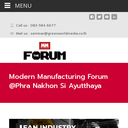
MENU
Call us : 083-584 6677
Mail us :
seminar@greenworldmedia.co.th
Modern Manufacturing Forum
@Phra Nakhon Si Ayutthaya