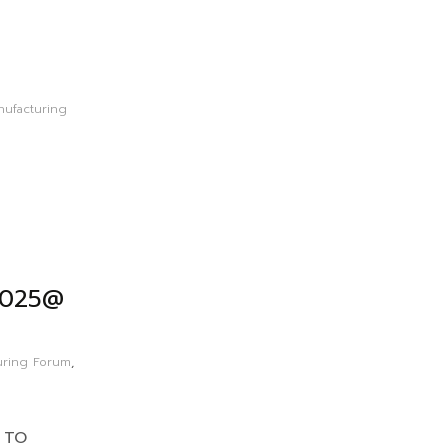
ufacturing
2025@
uring Forum
,
 TO