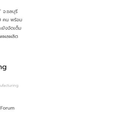
จ.ชลบุรี
00 คน พร้อม
ะยังจัดเต็ม
าพผลผลิต
ng
facturing
 Forum