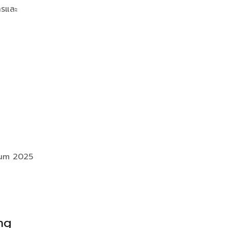
รและ
rum 2025
ng