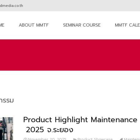
media.co.th
ME
ABOUT MMTF
SEMINAR COURSE
MMTF CAL
nt
หกรรม
Product Highlight Maintenance
2025 จ.ระยอง
November 20, 2025
Product Showcase
Mainten