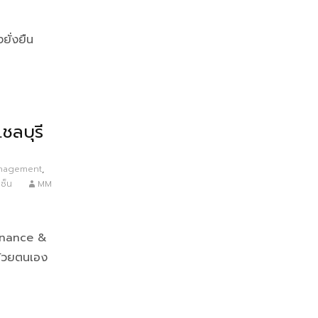
ยั่งยืน
ลบุรี
anagement
,
เซ็น
MM
enance &
้วยตนเอง