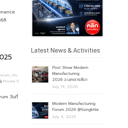
tenance
568
Latest News & Activities
2025
Post Show Modern
Manufacturing
Forum
,
งาน
2026 จ.นครราชสีมา
Pissara K.
July 14, 2026
m วันที่
Modern Manufacturing
Forum 2026 @Songkhla
July 4, 2026