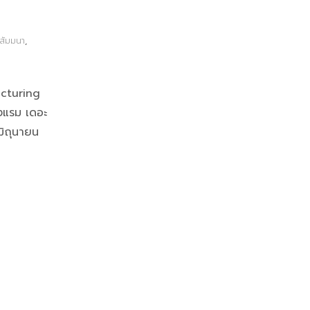
ีสัมมนา
,
cturing
รงแรม เดอะ
มิถุนายน