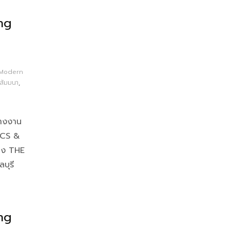
ng
n
Modern
ีสัมมนา
,
่างงาน
CS &
อง THE
บุรี
ng