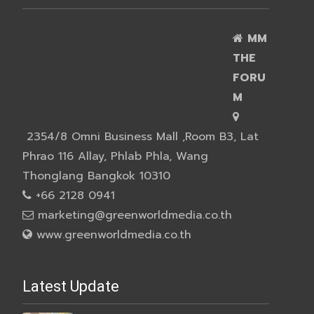
MM
THE
FORU
M
2354/8 Omni Business Mall ,Room B3, Lat
Phrao 116 Allay, Phlab Phla, Wang
Thonglang Bangkok 10310
+66 2128 0941
marketing@greenworldmedia.co.th
www.greenworldmedia.co.th
Latest Update