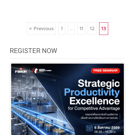
Posts
« Previous
1
…
11
12
13
navigation
REGISTER NOW