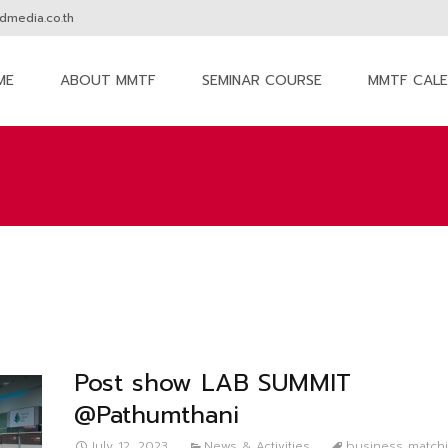
media.co.th
ME
ABOUT MMTF
SEMINAR COURSE
MMTF CAL
nt
Post show LAB SUMMIT
@Pathumthani
July 12, 2023
News & Activities
business match