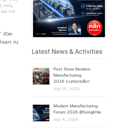
t
,
Tasty
,
MM THE
T ด้วย
่ผ่านมา ณ
Latest News & Activities
Post Show Modern
Manufacturing
2026 จ.นครราชสีมา
July 14, 2026
Modern Manufacturing
Forum 2026 @Songkhla
July 4, 2026