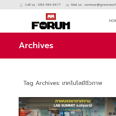
Call us : 083-584 6677
Mail us :
seminar@greenworld
Skip
to
HO
conte
Archives
Tag Archives: เทคโนโลยีชีวภาพ