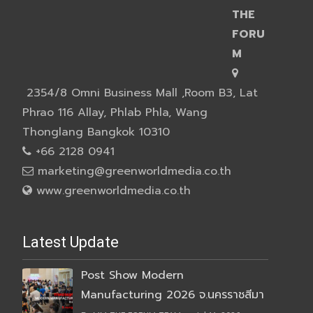
THE
FORU
M
2354/8 Omni Business Mall ,Room B3, Lat
Phrao 116 Allay, Phlab Phla, Wang
Thonglang Bangkok 10310
+66 2128 0941
marketing@greenworldmedia.co.th
www.greenworldmedia.co.th
Latest Update
Post Show Modern
Manufacturing 2026 จ.นครราชสีมา