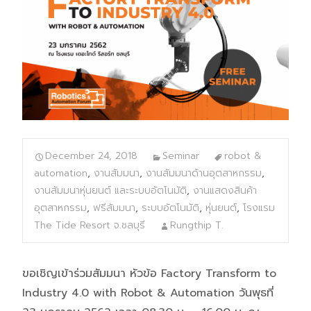
December 24, 2018
Seminar
robot &
automation
,
งานสัมมนา
,
งานสัมมนาด้านอุตสาหกรรม
,
งานสัมมนาหุ่นยนต์ และระบบอัตโนมัติ
,
งานแสดงสินค้า
อุตสาหกรรม
,
ฟรีสัมมนา
,
ระบบอัตโนมัติ
,
หุ่นยนต์
,
โรงแรม
The Tide Resort จ.ชลบุรี
Rungthip T.
ขอเชิญเข้าร่วมสัมมนา หัวข้อ Factory Transform to
Industry 4.0 with Robot & Automation วันพุธที่