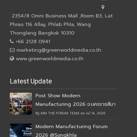
2354/8 Omni Business Mall ,Room B3, Lat
Phrao 116 Allay, Phlab Phla, Wang
Thonglang Bangkok 10310
+66 2128 0941
marketing@greenworldmedia.co.th
www.greenworldmedia.co.th
Latest Update
Post Show Modern
Manufacturing 2026 จ.นครราชสีมา
By MM THE FORUM TEAM on Jul 14, 2026
Modern Manufacturing Forum
2026 @Songkhla