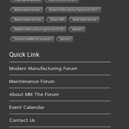
สัมมนาอุตสาหกรรม
Modern Manufacturing Forum 2017
นิตยสารอุตสาหกรรม
สัมมนาฟรี
สินค้าอุตสาหกรรม
Modern Manufacturing Forum 2018
สัมมนา
โรงแรมกรุงศรีริเวอร์ จ.อยุธยา
Kaizen
Quick Link
Modern Manufacturing Forum
Maintenance Forum
About MM The Forum
Event Calendar
Contact Us