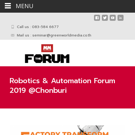
MENU
Call us : 083-584 6677
Mail us :
seminar@greenworldmedia.co.th
Robotics & Automation Forum
2019 @Chonburi