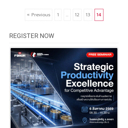
Posts
« Previous
1
…
12
13
14
navigation
REGISTER NOW