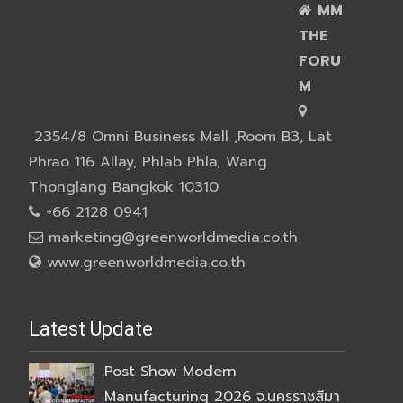
MM
THE
FORU
M
2354/8 Omni Business Mall ,Room B3, Lat
Phrao 116 Allay, Phlab Phla, Wang
Thonglang Bangkok 10310
+66 2128 0941
marketing@greenworldmedia.co.th
www.greenworldmedia.co.th
Latest Update
Post Show Modern
Manufacturing 2026 จ.นครราชสีมา