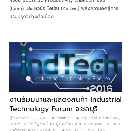
หัวข้อ Boost up Productivity ตามแนวทางลีน
(Lean) และ หัวข้อ ไคเซ็น (Kaizen) พลังความคิดสู่การ
ปรับปรุงอย่างต่อเนื่อง
งานสัมมนาและแสดงสินค้า Industrial
Technology Forum จ.ชลบุรี
October 12, 2016
Seminar
Industrial Technology
Forum
,
งานจัดซื้อ
,
งานสัมมนา
,
งานสัมมนาด้านอุตสาหกรรม
,
งานแสดง
สินค้าอุตสาหกรรม
,
ฟรีสัมมนา
MM THE FORUM TEAM