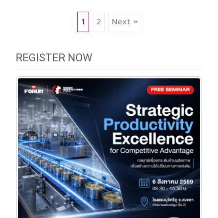
Posts
1
2
Next »
navigation
REGISTER NOW