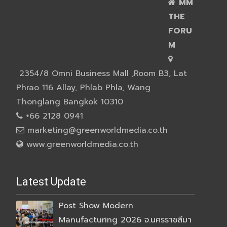
MM
THE
FORU
M
2354/8 Omni Business Mall ,Room B3, Lat
Phrao 116 Allay, Phlab Phla, Wang
Thonglang Bangkok 10310
+66 2128 0941
marketing@greenworldmedia.co.th
www.greenworldmedia.co.th
Latest Update
Post Show Modern
Manufacturing 2026 จ.นครราชสีมา