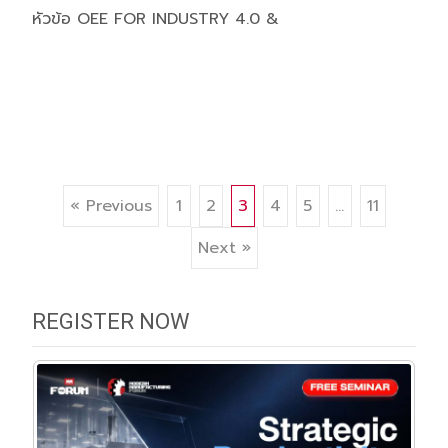
หัวข้อ OEE FOR INDUSTRY 4.0 &
Read More…
Posts
« Previous
1
2
3
4
5
…
11
Next »
navigation
REGISTER NOW