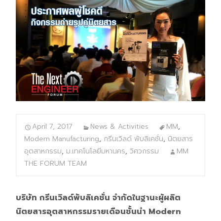
April 7, 2017
News & Activities
MM
,
Modern Manufacturing
,
กรีนเวิลด์ พับลิเคชั่น
,
นิตยสาร
อุตสาหกรรม
,
ม.เทคโนโลยีมหานคร
,
วิศวกรรม
MM
THE FORUM TEAM
บริษัท กรีนเวิลด์พับลิเคชั่น จํากัดในฐานะผู้ผลิต
นิตยสารอุตสาหกรรมรายเดือนชั้นนำ Modern