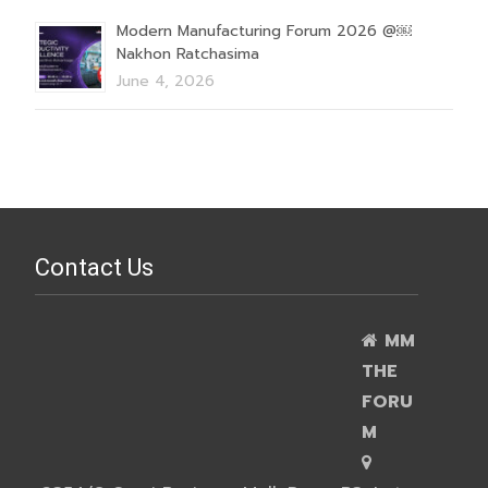
Modern Manufacturing Forum 2026 @￼
Nakhon Ratchasima
June 4, 2026
Contact Us
MM
THE
FORU
M