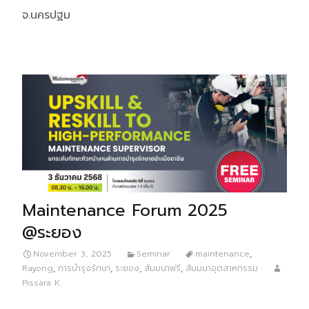
จ.นครปฐม
Maintenance Forum 2025
@ระยอง
November 3, 2025
Seminar
maintenance
,
Rayong
,
การบำรุงรักษา
,
ระยอง
,
สัมมนาฟรี
,
สัมมนาอุตสาหกรรม
Pissara K.