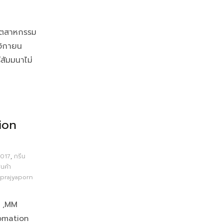
อุตสาหกรรม
จิกายน
สัมมนาไม่
ion
2017
,
กรีน
นค้า
prajyaporn
g ,MM
omation