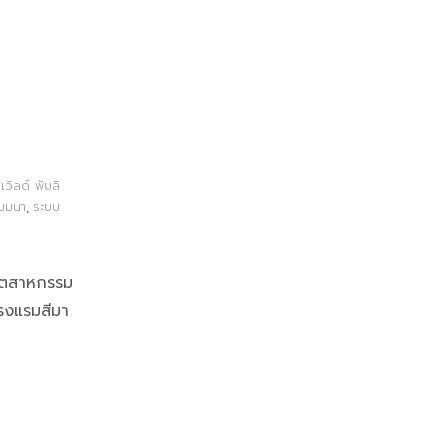
เวิลด์ พับลิ
ัมมนา
,
ระบบ
อุตสาหกรรม
รงแรมสีมา