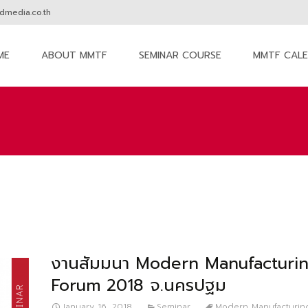
media.co.th
ME
ABOUT MMTF
SEMINAR COURSE
MMTF CAL
nt
งานสัมมนา Modern Manufacturi
Forum 2018 จ.นครปฐม
January 16, 2018
Seminar
Modern Manufacturin