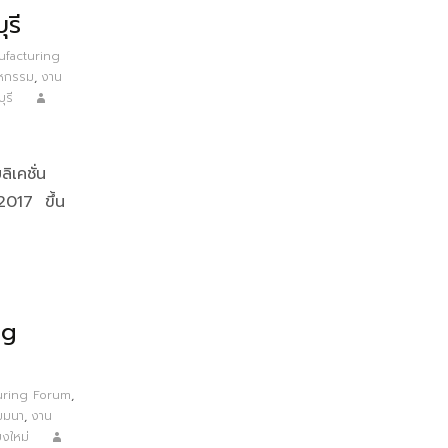
รี
facturing
าหกรรม
,
งาน
ุรี
ลิเคชั่น
017 ขึ้น
ng
uring Forum
,
มมนา
,
งาน
ยงใหม่