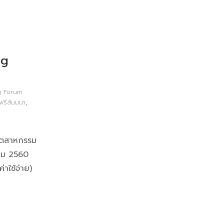
ng
g Forum
ฟรีสัมมนา
,
อุตสาหกรรม
คม 2560
่าใช้จ่าย)